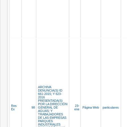
ARCHIVA
DENUNCIA(S) ID
661-2015; Y 623-
2016
PRESENTADA(S)
POR LA DIRECCIÓN
Res
23-
98
GENERAL DE
Página Web
particulares
Ex
ene
AGUAS; Y
TRABAJADORES
DE LAS EMPRESAS
PARQUES
INDUSTRIALES