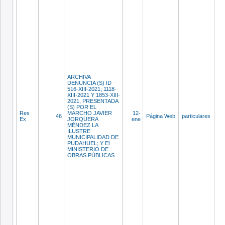
ARCHIVA
DENUNCIA (S) ID
516-XIII-2021; 1118-
XIII-2021 Y 1853-XIII-
2021, PRESENTADA
(S) POR EL
Res
MARCHO JAVIER
12-
46
Página Web
particulares
Ex
JORQUERA
ene
MÉNDEZ LA
ILUSTRE
MUNICIPALIDAD DE
PUDAHUEL; Y El
MINISTERIO DE
OBRAS PÚBLICAS