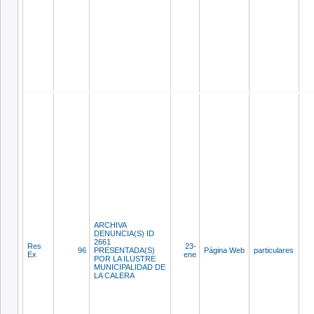
ARCHIVA
DENUNCIA(S) ID
2661
Res
23-
96
PRESENTADA(S)
Página Web
particulares
Ex
ene
POR LA ILUSTRE
MUNICIPALIDAD DE
LA CALERA