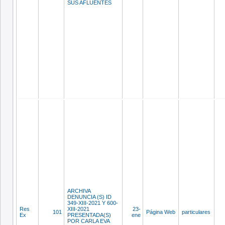
SUS AFLUENTES
ARCHIVA
DENUNCIA (S) ID
349-XIII-2021 Y 600-
Res
XIII-2021
23-
101
Página Web
particulares
Ex
PRESENTADA(S)
ene
POR CARLA EVA