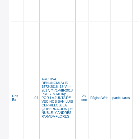
ARCHIVA
DENUNCIA(S) ID
1572-2016; 18-VIII-
2017; Y 71-VIII-2018
PRESENTADA(S)
Res
23-
94
POR LA JUNTA DE
Página Web
particulares
Ex
ene
VECINOS SAN LUIS
CERRILLOS; LA
GOBERNACIÓN DE
ÑUBLE; Y ANDRÉS
PARADA FLORES