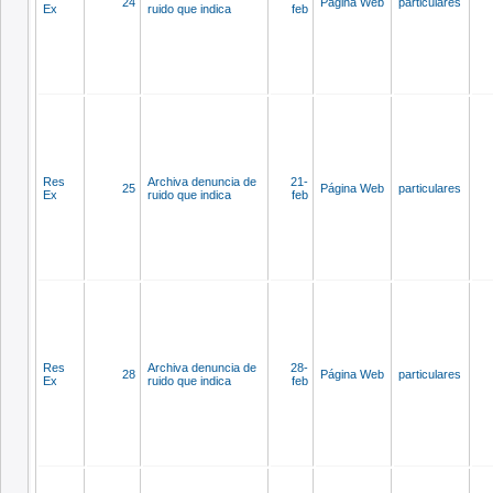
24
Página Web
particulares
Ex
ruido que indica
feb
Res
Archiva denuncia de
21-
25
Página Web
particulares
Ex
ruido que indica
feb
Res
Archiva denuncia de
28-
28
Página Web
particulares
Ex
ruido que indica
feb