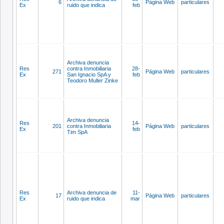
6
Página Web
particulares
Ex
ruido que indica
feb
Archiva denuncia
Res
contra Inmobiliaria
28-
271
Página Web
particulares
Ex
San Ignacio SpA y
feb
Teodoro Muller Zinke
Archiva denuncia
Res
14-
201
contra Inmobiliaria
Página Web
particulares
Ex
feb
Tim SpA
Res
Archiva denuncia de
11-
17
Página Web
particulares
Ex
ruido que indica
mar