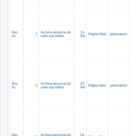
Res
Archiva denuncia de
13-
7
Página Web
particulares
Ex
ruido que indica
feb
Res
Archiva denuncia de
23-
9
Página Web
particulares
Ex
ruido que indica
feb
Res
Archiva denuncia de
14-