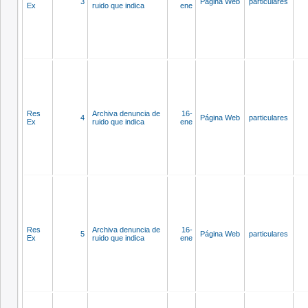
3
Página Web
particulares
Ex
ruido que indica
ene
Res
Archiva denuncia de
16-
4
Página Web
particulares
Ex
ruido que indica
ene
Res
Archiva denuncia de
16-
5
Página Web
particulares
Ex
ruido que indica
ene