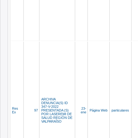
ARCHIVA
DENUNCIA(S) ID
347-V-2022
Res
23-
97
PRESENTADA (S)
Página Web
particulares
Ex
ene
POR LASEREMI DE
SALUD REGIÓN DE
VALPARAÍSO