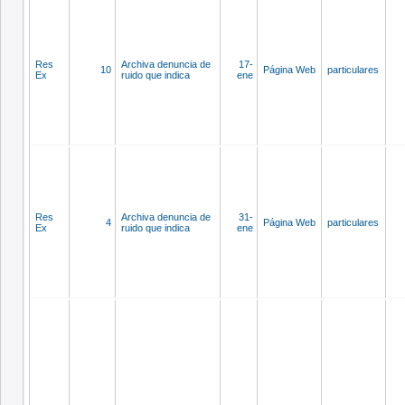
Res
Archiva denuncia de
17-
10
Página Web
particulares
Ex
ruido que indica
ene
Res
Archiva denuncia de
31-
4
Página Web
particulares
Ex
ruido que indica
ene