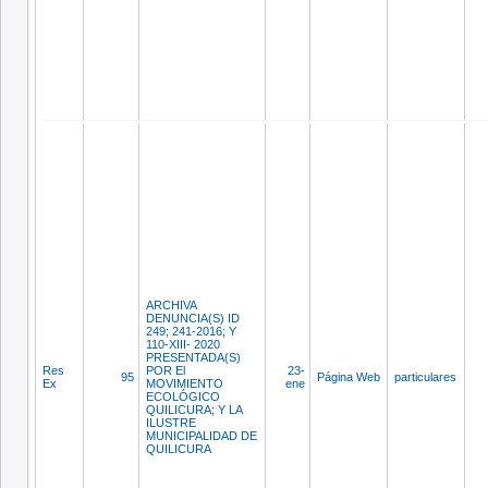
ARCHIVA
DENUNCIA(S) ID
249; 241-2016; Y
110-XIII- 2020
PRESENTADA(S)
Res
POR El
23-
95
Página Web
particulares
Ex
MOVIMIENTO
ene
ECOLÓGICO
QUILICURA; Y LA
ILUSTRE
MUNICIPALIDAD DE
QUILICURA