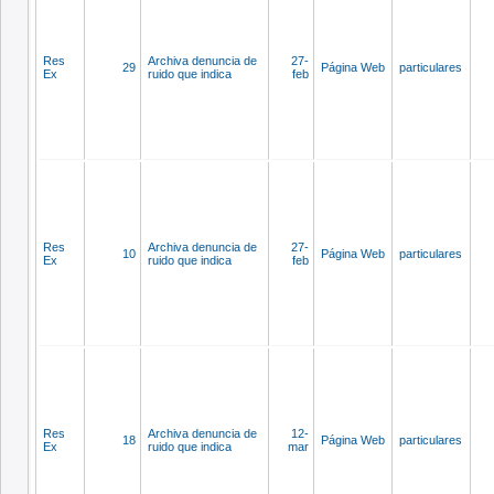
Res
Archiva denuncia de
27-
29
Página Web
particulares
Ex
ruido que indica
feb
Res
Archiva denuncia de
27-
10
Página Web
particulares
Ex
ruido que indica
feb
Res
Archiva denuncia de
12-
18
Página Web
particulares
Ex
ruido que indica
mar