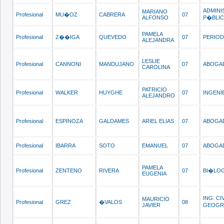
ADMIN
MARIANO
Profesional
MU�OZ
CABRERA
07
ALFONSO
P�BLI
PAMELA
Profesional
Z��IGA
QUEVEDO
07
PERIOD
ALEJANDRA
LESLIE
Profesional
CANNONI
MANDUJANO
07
ABOGA
CAROLINA
PATRICIO
Profesional
WALKER
HUYGHE
07
INGENI
ALEJANDRO
Profesional
ESPINOZA
GALDAMES
ARIEL ELIAS
07
ABOGA
Profesional
IBARRA
SOTO
EMANUEL
07
ABOGA
PAMELA
Profesional
ZENTENO
RIVERA
07
BI�LO
EUGENIA
ING. CI
MAURICIO
Profesional
GREZ
�VALOS
08
JAVIER
GEOGR