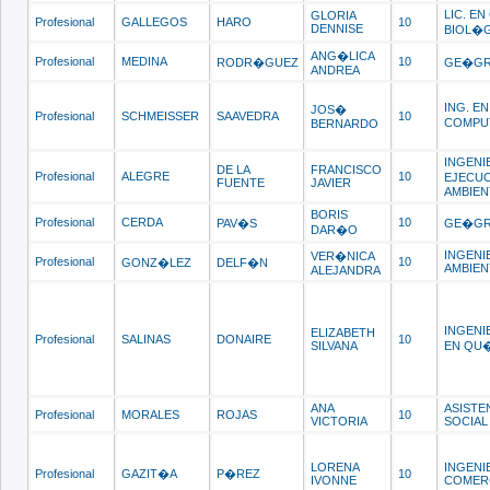
LIC. EN
GLORIA
Profesional
GALLEGOS
HARO
10
DENNISE
BIOL�G
ANG�LICA
Profesional
MEDINA
10
RODR�GUEZ
GE�GR
ANDREA
ING. EN
JOS�
Profesional
SCHMEISSER
SAAVEDRA
10
COMPU
BERNARDO
INGENI
DE LA
FRANCISCO
Profesional
ALEGRE
10
EJECUC
FUENTE
JAVIER
AMBIEN
BORIS
Profesional
CERDA
10
PAV�S
GE�GR
DAR�O
INGENI
VER�NICA
Profesional
10
GONZ�LEZ
DELF�N
AMBIEN
ALEJANDRA
INGENI
ELIZABETH
Profesional
SALINAS
DONAIRE
10
SILVANA
EN QU
ANA
ASISTE
Profesional
MORALES
ROJAS
10
VICTORIA
SOCIAL
LORENA
INGENI
Profesional
GAZIT�A
P�REZ
10
IVONNE
COMER