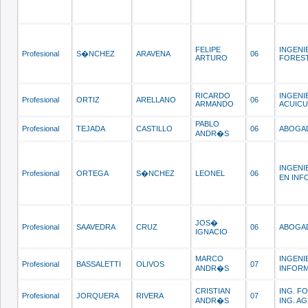
FELIPE
INGENI
Profesional
S�NCHEZ
ARAVENA
06
ARTURO
FORES
RICARDO
INGENI
Profesional
ORTIZ
ARELLANO
06
ARMANDO
ACUICU
PABLO
Profesional
TEJADA
CASTILLO
06
ABOGA
ANDR�S
INGENI
Profesional
ORTEGA
S�NCHEZ
LEONEL
06
EN INF
JOS�
Profesional
SAAVEDRA
CRUZ
06
ABOGA
IGNACIO
MARCO
INGENI
Profesional
BASSALETTI
OLIVOS
07
ANDR�S
INFOR
CRISTIAN
ING. FO
Profesional
JORQUERA
RIVERA
07
ANDR�S
ING. 