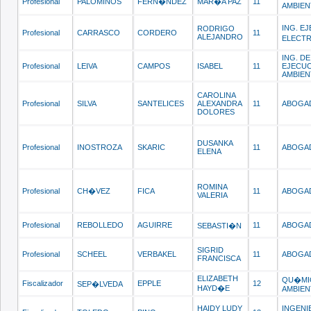
Profesional
PALOMINOS
FERN�NDEZ
MAR�A PAZ
11
AMBIEN
ING. E
RODRIGO
Profesional
CARRASCO
CORDERO
11
ALEJANDRO
ELECT
ING. DE
Profesional
LEIVA
CAMPOS
ISABEL
11
EJECUC
AMBIEN
CAROLINA
Profesional
SILVA
SANTELICES
ALEXANDRA
11
ABOGA
DOLORES
DUSANKA
Profesional
INOSTROZA
SKARIC
11
ABOGA
ELENA
ROMINA
Profesional
CH�VEZ
FICA
11
ABOGA
VALERIA
Profesional
REBOLLEDO
AGUIRRE
11
ABOGA
SEBASTI�N
SIGRID
Profesional
SCHEEL
VERBAKEL
11
ABOGA
FRANCISCA
ELIZABETH
QU�MI
Fiscalizador
EPPLE
12
SEP�LVEDA
HAYD�E
AMBIEN
HAIDY LUDY
INGENI