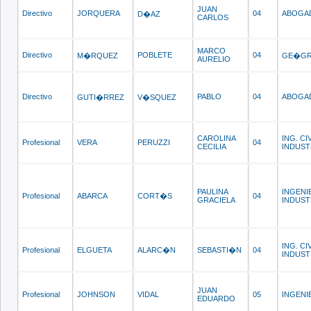
JUAN
Directivo
JORQUERA
04
ABOGA
D�AZ
CARLOS
MARCO
Directivo
POBLETE
04
M�RQUEZ
GE�GR
AURELIO
Directivo
PABLO
04
ABOGA
GUTI�RREZ
V�SQUEZ
CAROLINA
ING. CI
Profesional
VERA
PERUZZI
04
CECILIA
INDUST
PAULINA
INGENI
Profesional
ABARCA
CORT�S
04
GRACIELA
INDUST
ING. CI
Profesional
ELGUETA
ALARC�N
SEBASTI�N
04
INDUST
JUAN
Profesional
JOHNSON
VIDAL
05
INGENI
EDUARDO