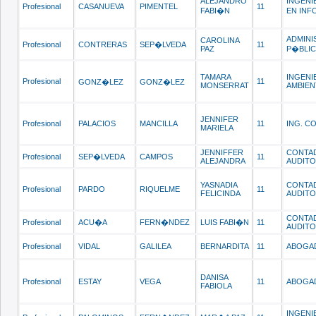
ALEJANDRO
INGENI
Profesional
CASANUEVA
PIMENTEL
11
FABI�N
EN INF
ADMIN
CAROLINA
Profesional
CONTRERAS
SEP�LVEDA
11
PAZ
P�BLI
TAMARA
INGENI
Profesional
11
GONZ�LEZ
GONZ�LEZ
MONSERRAT
AMBIEN
JENNIFER
Profesional
PALACIOS
MANCILLA
11
ING. C
MARIELA
JENNIFFER
CONTA
Profesional
SEP�LVEDA
CAMPOS
11
ALEJANDRA
AUDIT
YASNADIA
CONTA
Profesional
PARDO
RIQUELME
11
FELICINDA
AUDIT
CONTA
Profesional
ACU�A
FERN�NDEZ
LUIS FABI�N
11
AUDIT
Profesional
VIDAL
GALILEA
BERNARDITA
11
ABOGA
DANISA
Profesional
ESTAY
VEGA
11
ABOGA
FABIOLA
INGENI