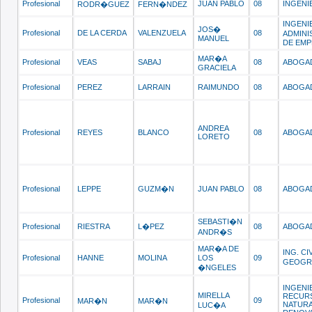
Profesional
JUAN PABLO
08
INGENI
RODR�GUEZ
FERN�NDEZ
INGENI
JOS�
Profesional
DE LA CERDA
VALENZUELA
08
ADMINI
MANUEL
DE EMP
MAR�A
Profesional
VEAS
SABAJ
08
ABOGA
GRACIELA
Profesional
PEREZ
LARRAIN
RAIMUNDO
08
ABOGA
ANDREA
Profesional
REYES
BLANCO
08
ABOGA
LORETO
Profesional
LEPPE
GUZM�N
JUAN PABLO
08
ABOGA
SEBASTI�N
Profesional
RIESTRA
L�PEZ
08
ABOGA
ANDR�S
MAR�A DE
ING. CI
Profesional
HANNE
MOLINA
LOS
09
GEOGR
�NGELES
INGENI
MIRELLA
RECUR
Profesional
09
MAR�N
MAR�N
NATUR
LUC�A