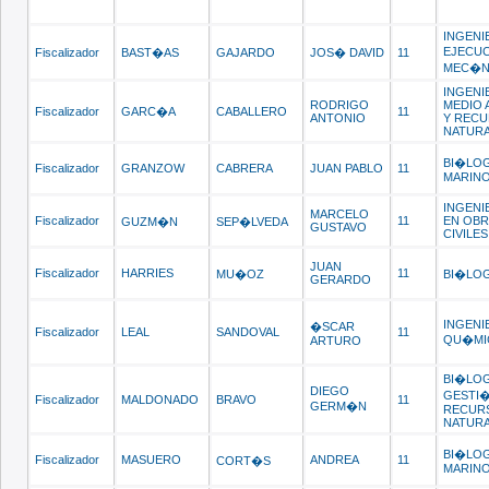
INGENI
EJECUC
Fiscalizador
BAST�AS
GAJARDO
JOS� DAVID
11
MEC�N
INGENI
RODRIGO
MEDIO 
Fiscalizador
GARC�A
CABALLERO
11
ANTONIO
Y REC
NATUR
BI�LO
Fiscalizador
GRANZOW
CABRERA
JUAN PABLO
11
MARIN
INGENI
MARCELO
Fiscalizador
11
EN OBR
GUZM�N
SEP�LVEDA
GUSTAVO
CIVILES
JUAN
Fiscalizador
HARRIES
11
MU�OZ
BI�LO
GERARDO
INGENI
�SCAR
Fiscalizador
LEAL
SANDOVAL
11
QU�MI
ARTURO
BI�LO
DIEGO
GESTI�
Fiscalizador
MALDONADO
BRAVO
11
GERM�N
RECUR
NATUR
BI�LO
Fiscalizador
MASUERO
ANDREA
11
CORT�S
MARIN