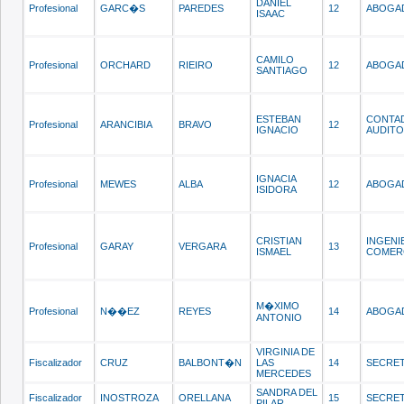
DANIEL
Profesional
GARC�S
PAREDES
12
ABOGA
ISAAC
CAMILO
Profesional
ORCHARD
RIEIRO
12
ABOGA
SANTIAGO
ESTEBAN
CONTA
Profesional
ARANCIBIA
BRAVO
12
IGNACIO
AUDIT
IGNACIA
Profesional
MEWES
ALBA
12
ABOGA
ISIDORA
CRISTIAN
INGENI
Profesional
GARAY
VERGARA
13
ISMAEL
COMER
M�XIMO
Profesional
N��EZ
REYES
14
ABOGA
ANTONIO
VIRGINIA DE
Fiscalizador
CRUZ
BALBONT�N
LAS
14
SECRET
MERCEDES
SANDRA DEL
Fiscalizador
INOSTROZA
ORELLANA
15
SECRET
PILAR