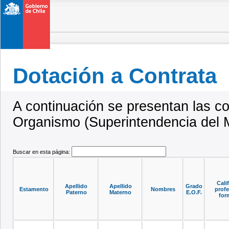
Dotación a Contrata
A continuación se presentan las co
Organismo (Superintendencia del 
Buscar en esta página:
Cali
Apellido
Apellido
Grado
Estamento
Nombres
profe
Paterno
Materno
E.O.F.
for