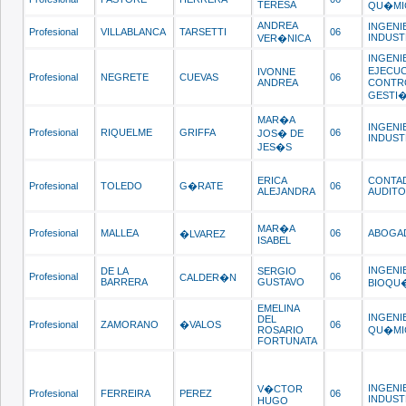
TERESA
QU�MI
ANDREA
INGENI
Profesional
VILLABLANCA
TARSETTI
06
INDUST
VER�NICA
INGENI
EJECUC
IVONNE
Profesional
NEGRETE
CUEVAS
06
ANDREA
CONTR
GESTI
MAR�A
INGENI
Profesional
RIQUELME
GRIFFA
06
JOS� DE
INDUST
JES�S
ERICA
CONTA
Profesional
TOLEDO
G�RATE
06
ALEJANDRA
AUDIT
MAR�A
Profesional
MALLEA
06
ABOGA
�LVAREZ
ISABEL
INGENI
DE LA
SERGIO
Profesional
06
CALDER�N
BARRERA
GUSTAVO
BIOQU
EMELINA
INGENI
DEL
Profesional
ZAMORANO
�VALOS
06
ROSARIO
QU�MI
FORTUNATA
INGENI
V�CTOR
Profesional
FERREIRA
PEREZ
06
INDUST
HUGO