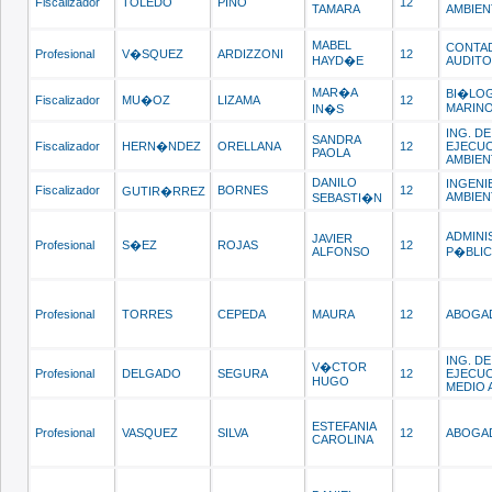
Fiscalizador
TOLEDO
PINO
12
TAMARA
AMBIEN
MABEL
CONTA
Profesional
V�SQUEZ
ARDIZZONI
12
HAYD�E
AUDIT
MAR�A
BI�LO
Fiscalizador
MU�OZ
LIZAMA
12
MARIN
IN�S
ING. DE
SANDRA
Fiscalizador
HERN�NDEZ
ORELLANA
12
EJECUC
PAOLA
AMBIEN
DANILO
INGENI
Fiscalizador
BORNES
12
GUTIR�RREZ
AMBIEN
SEBASTI�N
ADMIN
JAVIER
Profesional
S�EZ
ROJAS
12
ALFONSO
P�BLI
Profesional
TORRES
CEPEDA
MAURA
12
ABOGA
ING. DE
V�CTOR
Profesional
DELGADO
SEGURA
12
EJECUC
HUGO
MEDIO 
ESTEFANIA
Profesional
VASQUEZ
SILVA
12
ABOGA
CAROLINA