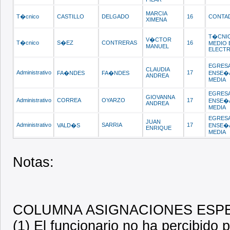
MARCIA
T�cnico
CASTILLO
DELGADO
16
CONTA
XIMENA
T�CNIC
V�CTOR
T�cnico
S�EZ
CONTRERAS
16
MEDIO 
MANUEL
ELECTR
EGRES
CLAUDIA
Administrativo
17
FA�NDES
FA�NDES
ENSE�
ANDREA
MEDIA
EGRES
GIOVANNA
Administrativo
CORREA
OYARZO
17
ENSE�
ANDREA
MEDIA
EGRES
JUAN
Administrativo
SARRIA
17
VALD�S
ENSE�
ENRIQUE
MEDIA
Notas:
COLUMNA ASIGNACIONES ESP
(1) El funcionario no ha percibido