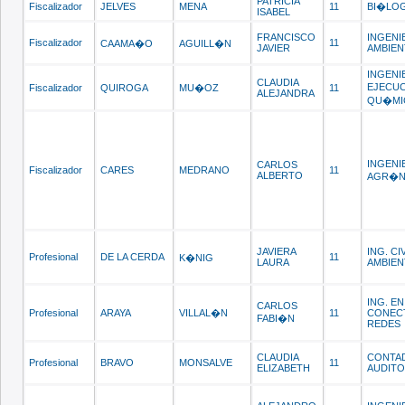
PATRICIA
Fiscalizador
JELVES
MENA
11
BI�LO
ISABEL
FRANCISCO
INGENI
Fiscalizador
11
CAAMA�O
AGUILL�N
JAVIER
AMBIEN
INGENI
CLAUDIA
EJECUC
Fiscalizador
QUIROGA
MU�OZ
11
ALEJANDRA
QU�MI
INGENI
CARLOS
Fiscalizador
CARES
MEDRANO
11
ALBERTO
AGR�
JAVIERA
ING. CI
Profesional
DE LA CERDA
11
K�NIG
LAURA
AMBIEN
ING. EN
CARLOS
Profesional
ARAYA
VILLAL�N
11
CONECT
FABI�N
REDES
CLAUDIA
CONTA
Profesional
BRAVO
MONSALVE
11
ELIZABETH
AUDIT