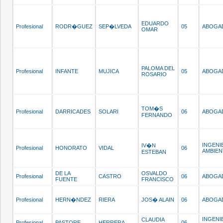
EDUARDO
Profesional
RODR�GUEZ
SEP�LVEDA
05
ABOGA
OMAR
PALOMA DEL
Profesional
INFANTE
MUJICA
05
ABOGA
ROSARIO
TOM�S
Profesional
DARRICADES
SOLARI
06
ABOGA
FERNANDO
INGENI
IV�N
Profesional
HONORATO
VIDAL
06
AMBIEN
ESTEBAN
DE LA
OSVALDO
Profesional
CASTRO
06
ABOGA
FUENTE
FRANCISCO
Profesional
HERN�NDEZ
RIERA
JOS� ALAIN
06
ABOGA
INGENI
CLAUDIA
Profesional
PASTORE
HERRERA
06