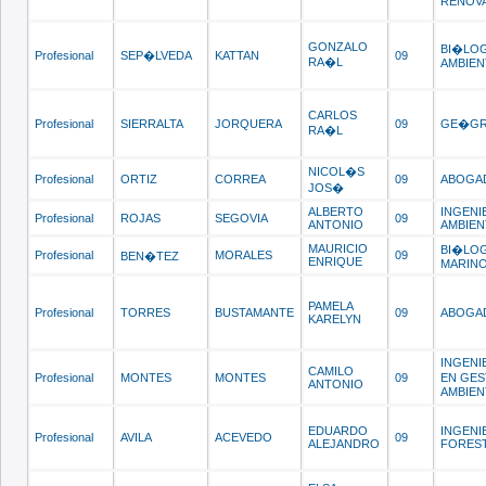
RENOV
GONZALO
BI�LO
Profesional
SEP�LVEDA
KATTAN
09
RA�L
AMBIEN
CARLOS
Profesional
SIERRALTA
JORQUERA
09
GE�GR
RA�L
NICOL�S
Profesional
ORTIZ
CORREA
09
ABOGA
JOS�
ALBERTO
INGENI
Profesional
ROJAS
SEGOVIA
09
ANTONIO
AMBIEN
MAURICIO
BI�LO
Profesional
MORALES
09
BEN�TEZ
ENRIQUE
MARIN
PAMELA
Profesional
TORRES
BUSTAMANTE
09
ABOGA
KARELYN
INGENI
CAMILO
Profesional
MONTES
MONTES
09
EN GES
ANTONIO
AMBIEN
EDUARDO
INGENI
Profesional
AVILA
ACEVEDO
09
ALEJANDRO
FORES