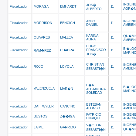
INGENI
JOS�
Fiscalizador
MORAGA
EMHARDT
11
AGR�
ALBERTO
ANDY
INGENI
Fiscalizador
MORRISON
BENCICH
11
DANIEL
AMBIEN
KARINA
QU�MI
Fiscalizador
OLIVARES
MALLEA
11
ALINA
AMBIEN
HUGO
BI�LO
FRANCISCO
Fiscalizador
CUADRA
11
RAM�REZ
MARIN
JOS�
CHRISTIAN
INGENI
Fiscalizador
ROJO
LOYOLA
11
AMBIEN
SEBASTI�N
P�A
BI�LO
Fiscalizador
VALENZUELA
11
MAR�N
ALEJANDRA
MARIN
SOLEDAD
ESTEBAN
INGENI
Fiscalizador
DATTWYLER
CANCINO
11
ALONSO
AMBIEN
PATRICIO
INGENI
Fiscalizador
BUSTOS
Z��IGA
11
ENRIQUE
AGROIN
INGENI
V�CTOR
Fiscalizador
JAIME
GARRIDO
11
QU�MI
SEBASTI�N