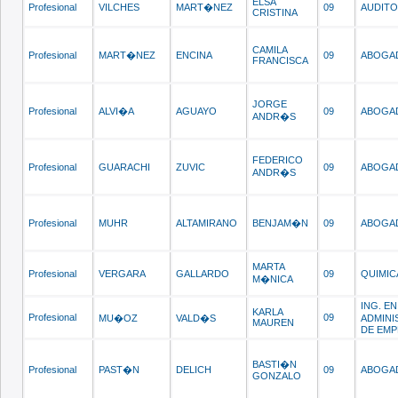
ELSA
Profesional
VILCHES
MART�NEZ
09
AUDIT
CRISTINA
CAMILA
Profesional
MART�NEZ
ENCINA
09
ABOGA
FRANCISCA
JORGE
Profesional
ALVI�A
AGUAYO
09
ABOGA
ANDR�S
FEDERICO
Profesional
GUARACHI
ZUVIC
09
ABOGA
ANDR�S
Profesional
MUHR
ALTAMIRANO
BENJAM�N
09
ABOGA
MARTA
Profesional
VERGARA
GALLARDO
09
QUIMIC
M�NICA
ING. EN
KARLA
Profesional
09
MU�OZ
VALD�S
ADMINI
MAUREN
DE EMP
BASTI�N
Profesional
PAST�N
DELICH
09
ABOGA
GONZALO